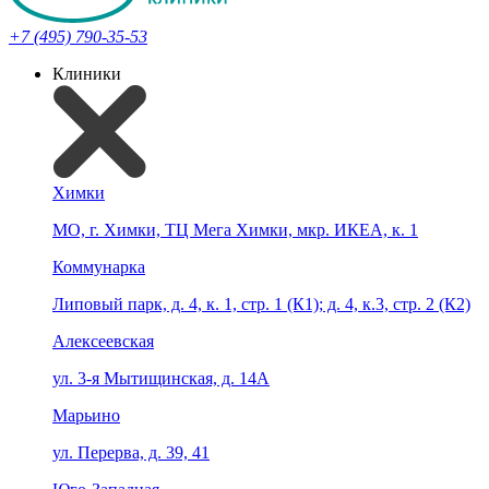
+7 (495) 790-35-53
Клиники
Химки
МО, г. Химки, ТЦ Мега Химки, мкр. ИКЕА, к. 1
Коммунарка
Липовый парк, д. 4, к. 1, стр. 1 (К1); д. 4, к.3, стр. 2 (К2)
Алексеевская
ул. 3-я Мытищинская, д. 14А
Марьино
ул. Перерва, д. 39, 41