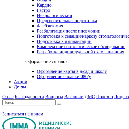
Кардио
Гастро
Неврологический
Предгоспитальная подготовка
Флебэктомия
Реабилитация после пневмонии
Подготовка к седации/наркозу стоматологиче
Подготовка к имплантации
Комплексное гнатологическое обследование
Разработка индивидуальной схемы питания
Оформление справок
Оформление карты в д/сад и школу
Оформление справки 086/у
Акции
Детям
О нас
Благодарности
Вопросы
Вакансии
ДМС
Полезно
Лиценз
Записаться на прием