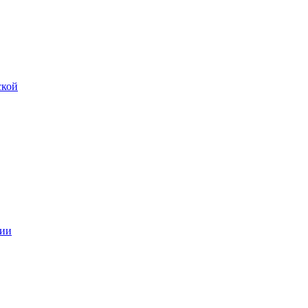
ской
ии