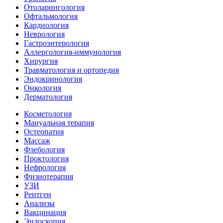
Отоларингология
Офтальмология
Кардиология
Неврология
Гастроэнтерология
Аллергология-иммунология
Хирургия
Травматология и ортопедия
Эндокринология
Онкология
Дерматология
Косметология
Мануальная терапия
Остеопатия
Массаж
Флебология
Проктология
Нефрология
Физиотерапия
УЗИ
Рентген
Анализы
Вакцинация
Эндоскопия