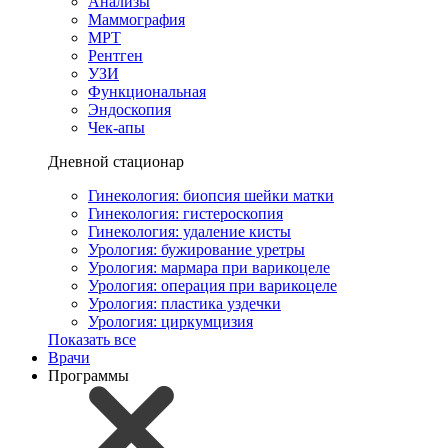
Анализы
Маммография
МРТ
Рентген
УЗИ
Функциональная
Эндоскопия
Чек-апы
Дневной стационар
Гинекология: биопсия шейки матки
Гинекология: гистероскопия
Гинекология: удаление кисты
Урология: бужирование уретры
Урология: мармара при варикоцеле
Урология: операция при варикоцеле
Урология: пластика уздечки
Урология: циркумцизия
Показать все
Врачи
Программы