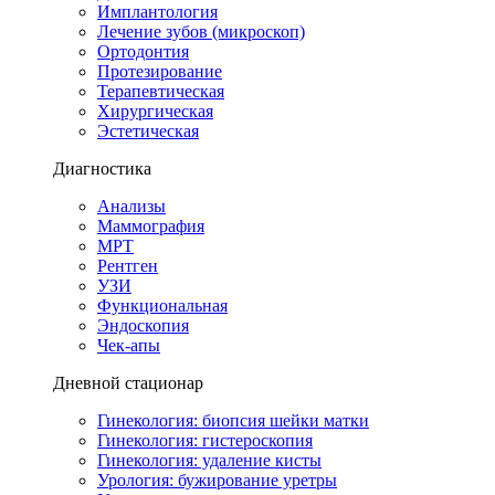
Имплантология
Лечение зубов (микроскоп)
Ортодонтия
Протезирование
Терапевтическая
Хирургическая
Эстетическая
Диагностика
Анализы
Маммография
МРТ
Рентген
УЗИ
Функциональная
Эндоскопия
Чек-апы
Дневной стационар
Гинекология: биопсия шейки матки
Гинекология: гистероскопия
Гинекология: удаление кисты
Урология: бужирование уретры