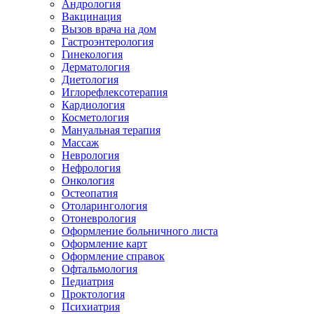
Андрология
Вакцинация
Вызов врача на дом
Гастроэнтерология
Гинекология
Дерматология
Диетология
Иглорефлексотерапия
Кардиология
Косметология
Мануальная терапия
Массаж
Неврология
Нефрология
Онкология
Остеопатия
Отоларингология
Отоневрология
Оформление больничного листа
Оформление карт
Оформление справок
Офтальмология
Педиатрия
Проктология
Психиатрия