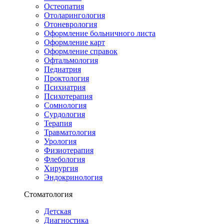
Остеопатия
Отоларингология
Отоневрология
Оформление больничного листа
Оформление карт
Оформление справок
Офтальмология
Педиатрия
Проктология
Психиатрия
Психотерапия
Сомнология
Сурдология
Терапия
Травматология
Урология
Физиотерапия
Флебология
Хирургия
Эндокринология
Стоматология
Детская
Диагностика