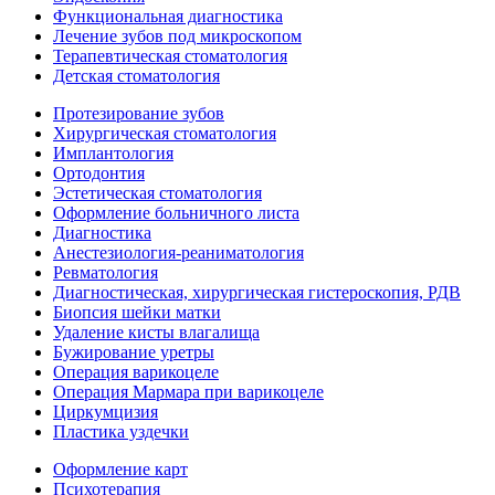
Функциональная диагностика
Лечение зубов под микроскопом
Терапевтическая стоматология
Детская стоматология
Протезирование зубов
Хирургическая стоматология
Имплантология
Ортодонтия
Эстетическая стоматология
Оформление больничного листа
Диагностика
Анестезиология-реаниматология
Ревматология
Диагностическая, хирургическая гистероскопия, РДВ
Биопсия шейки матки
Удаление кисты влагалища
Бужирование уретры
Операция варикоцеле
Операция Мармара при варикоцеле
Циркумцизия
Пластика уздечки
Оформление карт
Психотерапия