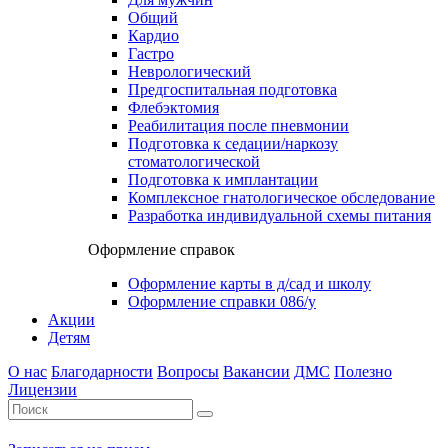
Общий
Кардио
Гастро
Неврологический
Предгоспитальная подготовка
Флебэктомия
Реабилитация после пневмонии
Подготовка к седации/наркозу
стоматологической
Подготовка к имплантации
Комплексное гнатологическое обследование
Разработка индивидуальной схемы питания
Оформление справок
Оформление карты в д/сад и школу
Оформление справки 086/у
Акции
Детям
О нас
Благодарности
Вопросы
Вакансии
ДМС
Полезно
Лицензии